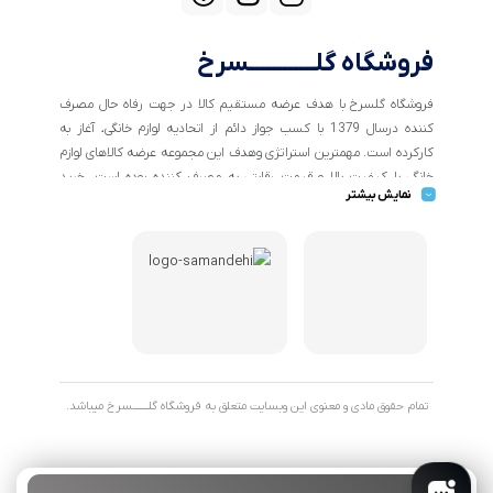
فروشگاه گلــــــــــــسرخ
فروشگاه گلسرخ با هدف عرضه مستقیم کالا در جهت رفاه حال مصرف
کننده درسال 1379 با کسب جواز دائم از اتحادیه لوازم خانگی، آغاز به
کارکرده است. مهمترین استراتژی وهدف این مجموعه عرضه کالاهای لوازم
خانگی با کیفیت بالا و قیمت رقابتی به مصرف کننده بوده است. خرید
نمایش بیشتر
کالاهای خانگی و تهیه جهیزیه دراین فروشگاه آسان ومطمئن صورت می
پذیرد . گسترش کسب وکارهای اینترنتی ما را بر آن داشت تا با ایجاد
فروشگاه اینترنتی گلسرخ به خدمت رسانی گسترده تر و با شرایط بهتر
بپردازیم.
تمام حقوق مادی و معنوی این وبسایت متعلق به فروشگاه گلـــــــسرخ میباشد.