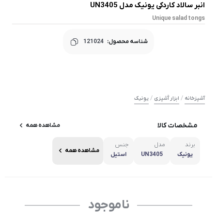
انبر سالاد کاردکی یونیک مدل UN3405
Unique salad tongs
شناسه محصول:
121024
/
/
آشپزخانه
ابزار آَشپزی
یونیک
مشخصات کالا
مشاهده همه
برند
مدل
جنس
مشاهده همه
یونیک
UN3405
استیل
ناموجود