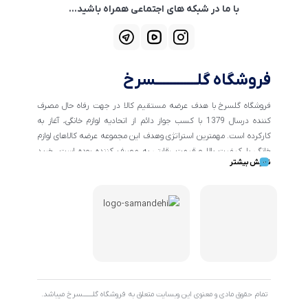
با ما در شبکه های اجتماعی همراه باشید...
فروشگاه گلــــــــــــسرخ
فروشگاه گلسرخ با هدف عرضه مستقیم کالا در جهت رفاه حال مصرف
کننده درسال 1379 با کسب جواز دائم از اتحادیه لوازم خانگی، آغاز به
کارکرده است. مهمترین استراتژی وهدف این مجموعه عرضه کالاهای لوازم
خانگی با کیفیت بالا و قیمت رقابتی به مصرف کننده بوده است. خرید
نمایش بیشتر
کالاهای خانگی و تهیه جهیزیه دراین فروشگاه آسان ومطمئن صورت می
پذیرد . گسترش کسب وکارهای اینترنتی ما را بر آن داشت تا با ایجاد
فروشگاه اینترنتی گلسرخ به خدمت رسانی گسترده تر و با شرایط بهتر
بپردازیم.
تمام حقوق مادی و معنوی این وبسایت متعلق به فروشگاه گلـــــــسرخ میباشد.