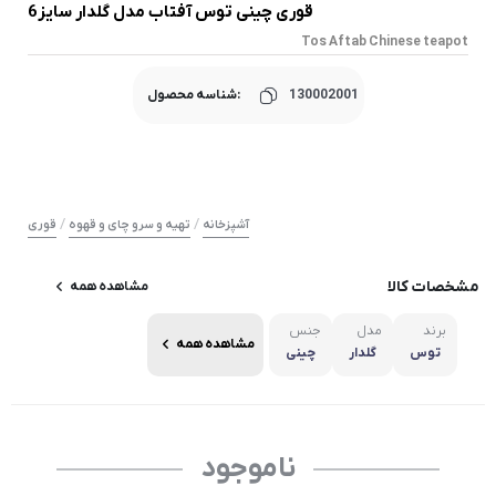
قوری چینی توس آفتاب مدل گلدار سایز6
Tos Aftab Chinese teapot
130002001
شناسه محصول:
/
/
آشپزخانه
تهیه و سرو چای و قهوه
قوری
مشخصات کالا
مشاهده همه
برند
مدل
جنس
مشاهده همه
توس
گلدار
چینی
ناموجود