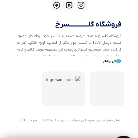
فروشگاه گلــــــــــــسرخ
فروشگاه گلسرخ با هدف عرضه مستقیم کالا در جهت رفاه حال مصرف
کننده درسال 1379 با کسب جواز دائم از اتحادیه لوازم خانگی، آغاز به
کارکرده است. مهمترین استراتژی وهدف این مجموعه عرضه کالاهای لوازم
خانگی با کیفیت بالا و قیمت رقابتی به مصرف کننده بوده است. خرید
نمایش بیشتر
کالاهای خانگی و تهیه جهیزیه دراین فروشگاه آسان ومطمئن صورت می
پذیرد . گسترش کسب وکارهای اینترنتی ما را بر آن داشت تا با ایجاد
فروشگاه اینترنتی گلسرخ به خدمت رسانی گسترده تر و با شرایط بهتر
بپردازیم.
تمام حقوق مادی و معنوی این وبسایت متعلق به فروشگاه گلـــــــسرخ میباشد.