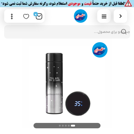
0
cts
rch