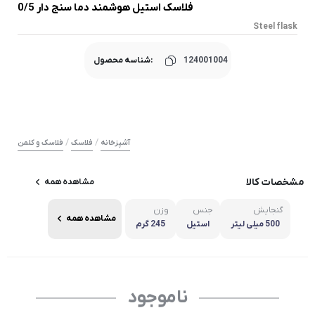
فلاسک استیل هوشمند دما سنج دار 0/5
Steel flask
124001004
شناسه محصول:
/
/
آشپزخانه
فلاسک
فلاسک و کلمن
مشخصات کالا
مشاهده همه
گنجایش
جنس
وزن
مشاهده همه
500 میلی لیتر
استیل
245 گرم
ناموجود