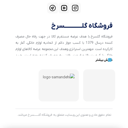
فروشگاه گلــــــــــــسرخ
فروشگاه گلسرخ با هدف عرضه مستقیم کالا در جهت رفاه حال مصرف
کننده درسال 1379 با کسب جواز دائم از اتحادیه لوازم خانگی، آغاز به
کارکرده است. مهمترین استراتژی وهدف این مجموعه عرضه کالاهای لوازم
خانگی با کیفیت بالا و قیمت رقابتی به مصرف کننده بوده است. خرید
نمایش بیشتر
کالاهای خانگی و تهیه جهیزیه دراین فروشگاه آسان ومطمئن صورت می
پذیرد . گسترش کسب وکارهای اینترنتی ما را بر آن داشت تا با ایجاد
فروشگاه اینترنتی گلسرخ به خدمت رسانی گسترده تر و با شرایط بهتر
بپردازیم.
تمام حقوق مادی و معنوی این وبسایت متعلق به فروشگاه گلـــــــسرخ میباشد.