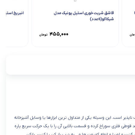
قاشق شربت خوری استیل یونیک مدل
انبریخ استیل ب
شیکاگو(6عدد)
۴۵۵,۰۰۰
مان
تومان
ناپذیر است. این وسیله یکی از متداول ترین ابزارها یا وسایل آشپزخانه
 قوطی فلزی سوراخ کرده و قسمت بالایی آن را با یک حرکت سریع پاره
سرو لوبیا و انواع کمپوت ها و .. به درب باز کن یا کنسر بازکن