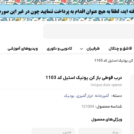
قاشق و چنگال
ظرفیران
کادویی و دکوری
ویدیوهای آموزشی
ن یونیک استیل کد 1103
قابلمه
اب
درب قوطی باز کن یونیک استیل کد 1103
تابه دو دسته
 گوشت
Unique door opener
ت
تابه تک دسته
دسته:
آشپزخانه
ابزار آَشپزی
یونیک
،
،
کن
شناسه محصول:
121004
دسر
ته چین پز
ی خردکن
ویژگی‌های محصول
تابه های تک دسته دربدار
ساز
برند
جنس