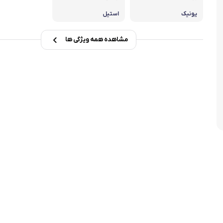
تابه فر
تکوب برقی
یونیک
استیل
ین آشپزخانه
تابه وک
مشاهده همه ویژگی ها
تابه پیتزاپز
سرویس قابلمه
شیرجوش
درب پیرکس