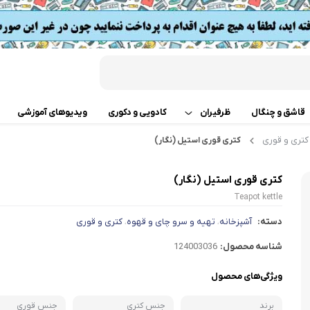
قاشق و چنگال
ظرفیران
کادویی و دکوری
ویدیوهای آموزشی
کتری و قوری
کتری قوری استیل (نگار)
قابلمه
اب
کتری قوری استیل (نگار)
تابه دو دسته
 گوشت
Teapot kettle
ت
تابه تک دسته
دسته:
آشپزخانه
تهیه و سرو چای و قهوه
کتری و قوری
،
،
کن
شناسه محصول:
124003036
دسر
ته چین پز
ی خردکن
ویژگی‌های محصول
تابه های تک دسته دربدار
ساز
برند
جنس کتری
جنس قوری