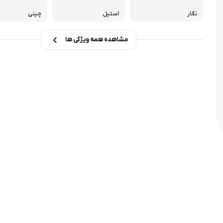
تابه فر
تکوب برقی
نگار
استیل
چینی
ین آشپزخانه
تابه وک
مشاهده همه ویژگی ها
تابه پیتزاپز
سرویس قابلمه
شیرجوش
درب پیرکس