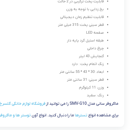
قابلیت پخت ترکیبی در 2 حالت
یخ زدایی با توجه به وزن
قابلیت تنظیم زمان دیجیتالی
قطر سینی پخت: 315 میلی متر
صفحه LED
طبقه استیل گرد پایه دار
چراغ داخلی
گنجایش 43 لیتر
زنگ اتمام پخت : دارد
ابعاد: 30 * 43 * 55 سانتی متر
قطر سینی: 31 سانتی متر
وزن: 11 کیلوگرم
رنگ: سفید
ماکروفر سانی مدل SMV-G10 را می توانید از
فروشگاه لوازم خانگی گلسرخ
برای مشاهده انواع
تسترها
ما را دنبال کنید. انواع آون
توستر ها و ماکروفر