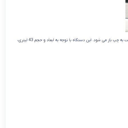
داشتن قفل ایمنی کودک باعث شده است تا در خانه های که کودک دارند مراحل پخت کامل و در امنیت برای کودکان انجام شود. درب این محصول از راست به چپ باز می شود. این دستگاه با توجه به ابعاد و حجم 43 لیتری،