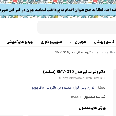
قاشق و چنگال
ظرفیران
کادویی و دکوری
ویدیوهای آموزشی
- ماکروویو
ماکروفر سانی مدل SMV-G10
قابلمه
اب
تابه دو دسته
 گوشت
ماکروفر سانی مدل SMV-G10 (سفید)
Sunny Microwave Oven SMV-G10
ت
تابه تک دسته
کن
دسته:
لوازم برقی
لوازم پخت و پز
ماکروفر - ماکروویو
،
،
دسر
ته چین پز
ی خردکن
شناسه محصول:
163001
ویژگی‌های محصول
تابه های تک دسته دربدار
ساز