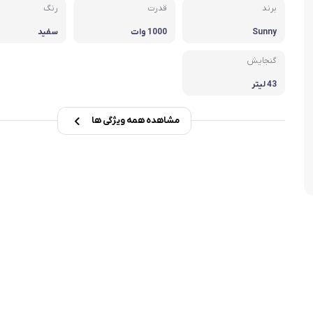
برند
قدرت
رنگ
تابه فر
تکوب برقی
Sunny
1000 وات
سفید
ین آشپزخانه
تابه وک
گنجایش
تابه پیتزاپز
43 لیتر
سرویس قابلمه
مشاهده همه ویژگی ها
شیرجوش
درب پیرکس