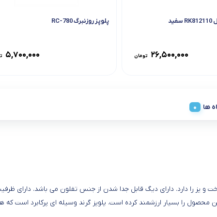
فید
پلوپز روزنبرگ RC-780
۵,۷۰۰,۰۰۰
۲۶,۵۰۰,۰۰۰
تومان
ت
ه ها