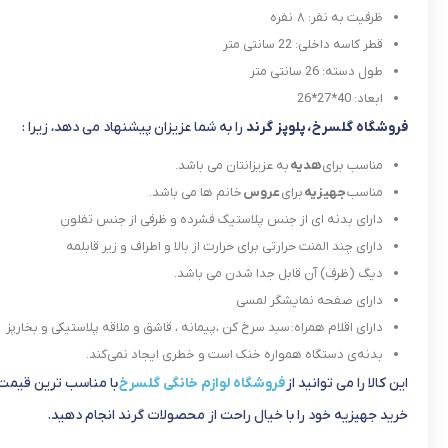
ظرفیت به نفر: ۸ نفره
قطر کاسه داخلی: 22 سانتی متر
طول دسته: 26 سانتی متر
ابعاد: 40*27*26
فروشگاه گلسرخ، پلوپز گرند
را به شما عزیزان پیشنهاد می دهد، زیرا :
مناسب برای
هدیه
به عزیزانتان می باشد.
مناسب
جهیزیه
برای
عروس
خانم ها می باشد.
دارای بدنه ای از جنس پلاستیک فشرده و ظرفی از جنس تفلون
دارای چند المنت حرارتی برای حرارت از بالا و اطراف و زیر قابلمه
دیگ (ظرف) آن قابل جدا شدن می باشد.
دارای صفحه نمایشگر لمسی
دارای اقلام همراه:
سبد سرخ کن ،پیمانه ، قاشق و ملاقه پلاستیکی و بخارپز
بدنه‌ی دستگاه همواره خنک است و خطری ایجاد نمی‌کند.
این کالا را می توانید از
فروشگاه لوازم خانگی گلسرخ
با مناسب ترین قیمت 
خرید جهیزیه خود را با خیال راحت از محصولات گرند انجام دهید.