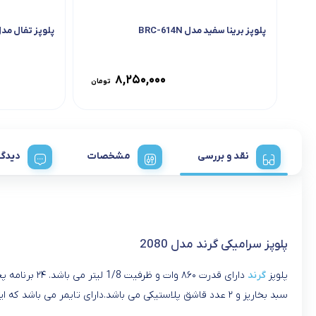
پلوپز برینا سفید مدل BRC-614N
پلوپز تفال مدل RK812110 س
۸,۲۵۰,۰۰۰
تومان
نقد و بررسی
مشخصات
دیدگا
پلوپز سرامیکی گرند مدل 2080
پلوپز
گرند
دارای قدرت ۸۶۰ وات و ظرفیت 1/8 لیتر می باشد. ۲۴ برنامه پخت و پز را دارد. دارای دیگ قابل جدا شدن از جنس تفلون می باشد. دارای ظرفیت1/8 لیتر معادل ۸ نفر می باشد. اقلام همراه این
سبد بخارپز و ۲ عدد قاشق پلاستیکی می باشد.دارای تایمر می باشد که این محصول را بسیار ارزشمند کرده است. پلوپز گرند وسیله ای پرکابرد است که هر خانه ای به آن احتیاج دارد.