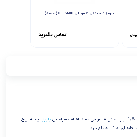
پلوپز دیجیتالی دلمونتی DL-660D (سفید)
تماس بگیرید
ومان
پلوپز
پیمانه برنج،