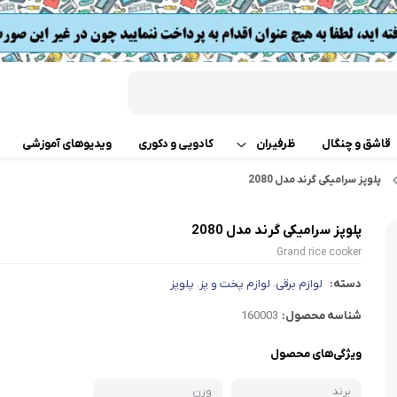
قاشق و چنگال
ظرفیران
کادویی و دکوری
ویدیوهای آموزشی
پلوپز سرامیکی گرند مدل 2080
قابلمه
اب
پلوپز سرامیکی گرند مدل 2080
تابه دو دسته
 گوشت
Grand rice cooker
ت
تابه تک دسته
دسته:
لوازم برقی
لوازم پخت و پز
پلوپز
،
،
کن
شناسه محصول:
160003
دسر
ته چین پز
ی خردکن
ویژگی‌های محصول
تابه های تک دسته دربدار
ساز
برند
وزن