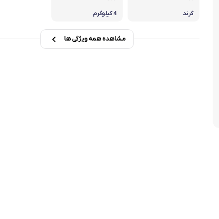
تابه فر
تکوب برقی
گرند
4 کیلوگرم
ین آشپزخانه
تابه وک
مشاهده همه ویژگی ها
تابه پیتزاپز
سرویس قابلمه
شیرجوش
درب پیرکس