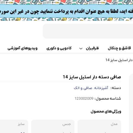
قاشق و چنگال
ظرفیران
کادویی و دکوری
ویدیوهای آموزشی
 استیل سایز 14
قابلمه
اب
صافی دسته دار استیل سایز 14
تابه دو دسته
 گوشت
دسته:
آشپزخانه
صافی و الک
،
ت
تابه تک دسته
کن
شناسه محصول:
123002009
دسر
ته چین پز
ی خردکن
ویژگی‌های محصول
مدل
جنس
تابه های تک دسته دربدار
سایز
ساز