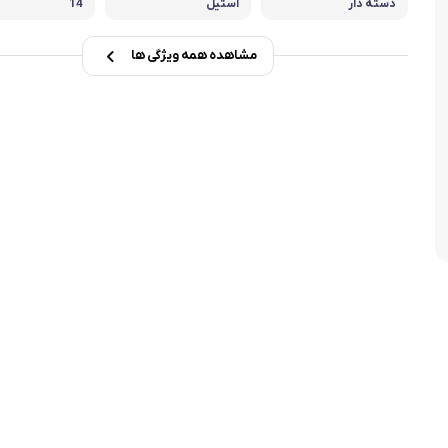
دسته دار
استیل
14
تابه فر
تکوب برقی
مشاهده همه ویژگی ها
ین آشپزخانه
تابه وک
تابه پیتزاپز
سرویس قابلمه
شیرجوش
درب پیرکس