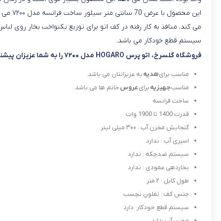
این مح
سیستم قطع خودکار می باشد.
فروشگاه گلسرخ، اتو پرس HOGARO مدل ۷۲۰۰ را به شما عزیزان پیشنهاد می دهد، زیرا :
مناسب برای
هدیه
به عزیزانتان می باشد.
مناسب
جهیزیه
برای
عروس
خانم ها می باشد.
ساخت فرانسه
قدرت:1400 تا 1900 وات
گنجایش مخزن آب : ۳۰۰ میلی لیتر
اسپری آب : ندارد
سیستم ضدچکه : ندارد
بخاردهی عمودی : ندارد
طول کابل : ۲ متر
جنس کف : تفلون نچسب
سیستم قطع خودکار: دارد
مخزن آب :دارد