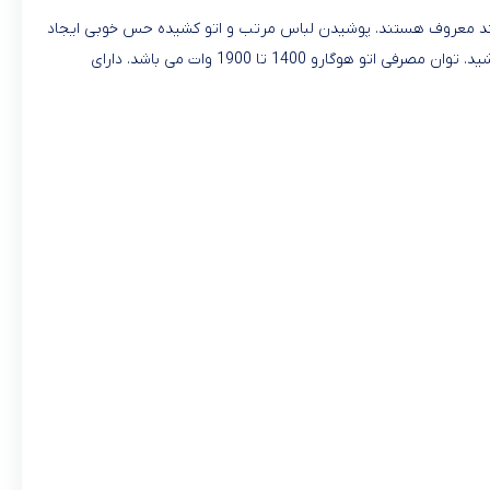
س های اتو کشیده بر تن می کنند معروف هستند. پوشیدن لباس مرتب و اتو کشیده حس خوبی ایجاد
می کند. منافذ به کار رفته در کف اتو برای توزیع یکنواخت بخار روی لباس ها می باشد. با این اتو قادر به تنظیم میزان بخاردهی جهت اتوی البسه می باشید. توان مصرفی اتو هوگارو 1400 تا 1900 وات می باشد. دارای