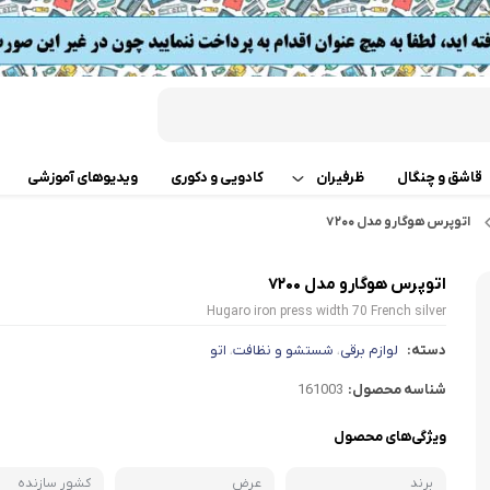
قاشق و چنگال
ظرفیران
کادویی و دکوری
ویدیوهای آموزشی
اتوپرس هوگارو مدل ۷۲۰۰
قابلمه
اب
اتوپرس هوگارو مدل ۷۲۰۰
تابه دو دسته
 گوشت
Hugaro iron press width 70 French silver
ت
تابه تک دسته
دسته:
لوازم برقی
شستشو و نظافت
اتو
،
،
کن
شناسه محصول:
161003
دسر
ته چین پز
ی خردکن
ویژگی‌های محصول
تابه های تک دسته دربدار
ساز
برند
عرض
کشور سازنده