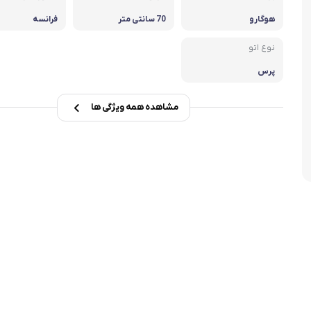
تابه فر
تکوب برقی
هوگارو
70 سانتی متر
فرانسه
نوع اتو
ین آشپزخانه
تابه وک
پرس
تابه پیتزاپز
مشاهده همه ویژگی ها
سرویس قابلمه
شیرجوش
درب پیرکس