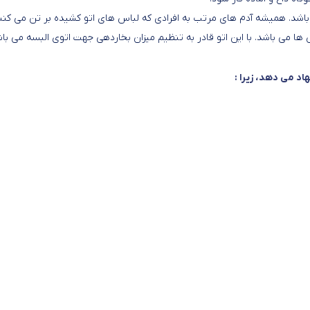
صول با عرض 70 سانتی متر سیلور ساخت فرانسه مدل ۷۲۰۰ می باشد. همیشه آدم های مرتب به افرادی که لبا