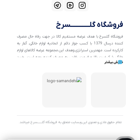
فروشگاه گلــــــــــــسرخ
فروشگاه گلسرخ با هدف عرضه مستقیم کالا در جهت رفاه حال مصرف
کننده درسال 1379 با کسب جواز دائم از اتحادیه لوازم خانگی، آغاز به
کارکرده است. مهمترین استراتژی وهدف این مجموعه عرضه کالاهای لوازم
خانگی با کیفیت بالا و قیمت رقابتی به مصرف کننده بوده است. خرید
نمایش بیشتر
کالاهای خانگی و تهیه جهیزیه دراین فروشگاه آسان ومطمئن صورت می
پذیرد . گسترش کسب وکارهای اینترنتی ما را بر آن داشت تا با ایجاد
فروشگاه اینترنتی گلسرخ به خدمت رسانی گسترده تر و با شرایط بهتر
بپردازیم.
تمام حقوق مادی و معنوی این وبسایت متعلق به فروشگاه گلـــــــسرخ میباشد.