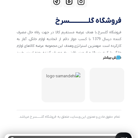
فروشگاه گلــــــــــــسرخ
فروشگاه گلسرخ با هدف عرضه مستقیم کالا در جهت رفاه حال مصرف
کننده درسال 1379 با کسب جواز دائم از اتحادیه لوازم خانگی، آغاز به
کارکرده است. مهمترین استراتژی وهدف این مجموعه عرضه کالاهای لوازم
خانگی با کیفیت بالا و قیمت رقابتی به مصرف کننده بوده است. خرید
نمایش بیشتر
کالاهای خانگی و تهیه جهیزیه دراین فروشگاه آسان ومطمئن صورت می
پذیرد . گسترش کسب وکارهای اینترنتی ما را بر آن داشت تا با ایجاد
فروشگاه اینترنتی گلسرخ به خدمت رسانی گسترده تر و با شرایط بهتر
بپردازیم.
تمام حقوق مادی و معنوی این وبسایت متعلق به فروشگاه گلـــــــسرخ میباشد.