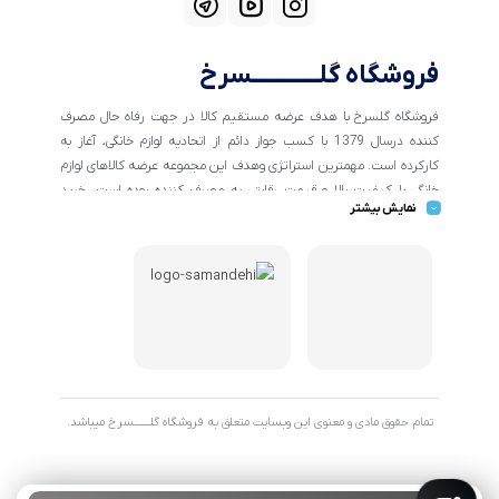
فروشگاه گلــــــــــــسرخ
فروشگاه گلسرخ با هدف عرضه مستقیم کالا در جهت رفاه حال مصرف
کننده درسال 1379 با کسب جواز دائم از اتحادیه لوازم خانگی، آغاز به
کارکرده است. مهمترین استراتژی وهدف این مجموعه عرضه کالاهای لوازم
خانگی با کیفیت بالا و قیمت رقابتی به مصرف کننده بوده است. خرید
نمایش بیشتر
کالاهای خانگی و تهیه جهیزیه دراین فروشگاه آسان ومطمئن صورت می
پذیرد . گسترش کسب وکارهای اینترنتی ما را بر آن داشت تا با ایجاد
فروشگاه اینترنتی گلسرخ به خدمت رسانی گسترده تر و با شرایط بهتر
بپردازیم.
تمام حقوق مادی و معنوی این وبسایت متعلق به فروشگاه گلـــــــسرخ میباشد.