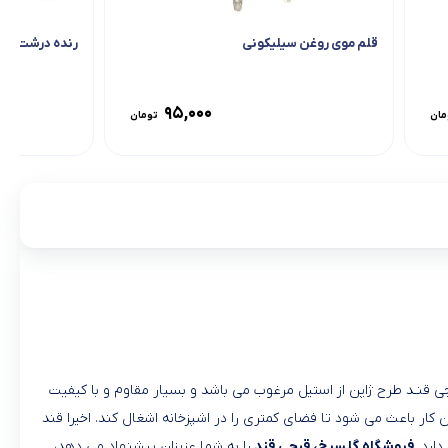
قلم موی روغن سیلیکونی
رنده درشت تما
۹۵,۰۰۰
مان
تومان
 قنـد طرح ژاپن از استیل مرغوب می باشد و بسیار مقاوم و با كیفیت
ر باعث می شود تا فضای كمتری را در اشپزخانه اشغال كند. اخیرا قند
دارد.
فروشگاه گلسرخ، قیچی قند
را به شما عزیزان پیشنهاد می دهد،