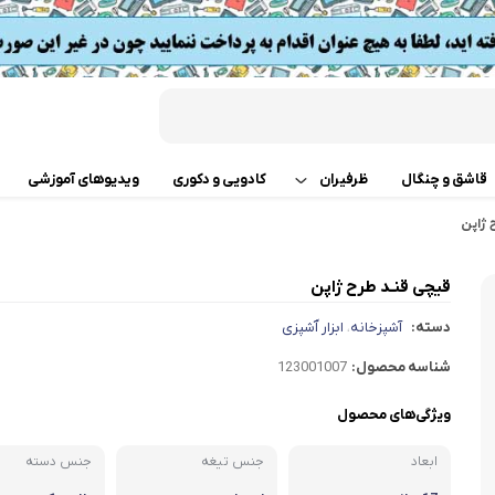
قاشق و چنگال
ظرفیران
کادویی و دکوری
ویدیوهای آموزشی
 ژاپن
قابلمه
اب
قیچی قنـد طرح ژاپن
تابه دو دسته
 گوشت
دسته:
آشپزخانه
ابزار آَشپزی
،
ت
تابه تک دسته
کن
شناسه محصول:
123001007
دسر
ته چین پز
ی خردکن
ویژگی‌های محصول
ابعاد
جنس تیغه
تابه های تک دسته دربدار
جنس دسته
ساز