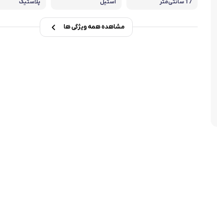
17 سانتی‌متر
استیل
پلاستیک
تابه فر
تکوب برقی
مشاهده همه ویژگی ها
ین آشپزخانه
تابه وک
تابه پیتزاپز
سرویس قابلمه
شیرجوش
درب پیرکس