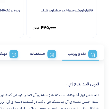
قاشق خورشت سوراخ دار سیلیکون شنگیا
رنده یونیک 2240 تمام استیل 6 گوش
۴۴۵,۰۰۰
تومان
نقد و بررسی
مشخصات
دیدگا
قیچی قنـد طرح ژاپن
قند شكن ابزار آشپزخانه است كه به وسیله ی آن قند را خرد می كنند. ا
است . جنس دسته ی آن پلاستیک می باشد. در قسمت دسته ی آن ابزاری تهی
به شکل شکسته خریداری می شود اما بعضی مواقع نیاز است که باز به تکه