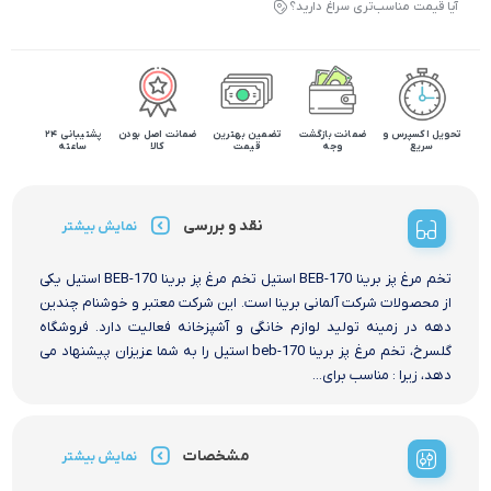
آیا قیمت مناسب‌تری سراغ دارید؟
تحویل اکسپرس و
ضمانت بازگشت
تضمین بهترین
ضمانت اصل بودن
پشتیبانی 24
سریع
وجه
قیمت
کالا
ساعته
نقد و بررسی
نمایش بیشتر
تخم مرغ پز برینا BEB-170 استیل تخم مرغ پز برینا BEB-170 استیل یکی
از محصولات شرکت آلمانی برینا است. این شرکت معتبر و خوشنام چندین
دهه در زمینه تولید لوازم خانگی و آشپزخانه فعالیت دارد. فروشگاه
گلسرخ، تخم مرغ پز برینا beb-170 استیل را به شما عزیزان پیشنهاد می
دهد، زیرا : مناسب برای...
مشخصات
نمایش بیشتر