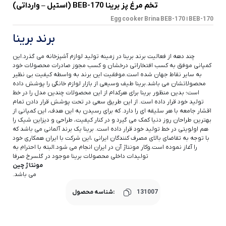
تخم مرغ پز برینا BEB-170 (استیل – وارداتی)
BEB-170 ا Egg cooker Brina BEB-170
برند برینا
چند دهه از فعالیت برند برینا در زمینه تولید لوازم آشپزخانه می گذرد.این
کمپانی موفق به کسب افتخاراتی درخشان و کسب مجوز صادرات محصولات خود
به سایر نقاط جهان شده است.موفقیت این برند به واسطه کیفیت بی نظیر
محصولاتشان می باشد.برینا طیف وسیعی از بازار لوازم خانگی را پوشش داده
است؛ بدین منظور برینا برای هرکدام از این محصولات چندین مدل را در خط
تولید خود قرار داده است. از این طریق سعی در تحت پوشش قرار دادن تمام
اقشار جامعه با هر سلیقه ای را دارد. که برای رسیدن به این هدف، این کمپانی از
بهترین طراحان روز دنیا کمک می گیرد و در کنار کیفیت، طراحی و دیزاین شیک را
هم اولویتی در خط تولید خود قرار داده است. برینا یک برند آلمانی می باشد که
با توجه به تقاضای بالای مصرف کنندگان ایرانی ،این شرکت با ایران همکاری خود
را آغاز نموده است.وکار مونتاژ آن در ایران انجام می شود.البته با احترام به
تولیدات داخلی محصولات برینا موجود در گلسرخ صرفا
مونتاژ چین
می باشد.
131007
شناسه محصول: