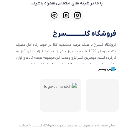
با ما در شبکه های اجتماعی همراه باشید...
فروشگاه گلــــــــــــسرخ
فروشگاه گلسرخ با هدف عرضه مستقیم کالا در جهت رفاه حال مصرف
کننده درسال 1379 با کسب جواز دائم از اتحادیه لوازم خانگی، آغاز به
کارکرده است. مهمترین استراتژی وهدف این مجموعه عرضه کالاهای لوازم
خانگی با کیفیت بالا و قیمت رقابتی به مصرف کننده بوده است. خرید
نمایش بیشتر
کالاهای خانگی و تهیه جهیزیه دراین فروشگاه آسان ومطمئن صورت می
پذیرد . گسترش کسب وکارهای اینترنتی ما را بر آن داشت تا با ایجاد
فروشگاه اینترنتی گلسرخ به خدمت رسانی گسترده تر و با شرایط بهتر
بپردازیم.
تمام حقوق مادی و معنوی این وبسایت متعلق به فروشگاه گلـــــــسرخ میباشد.