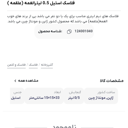
فلاسک استیل 0.5 لیترالغمه (علقمه )
فلاسک های نیم لیتری مناسب برای یک یا دو نفر می باشد.یی از برند های خوب
الغمه(علقمه) می باشد.که محصول کشور ژاپن و مونتاژ چین می باشد.
124001040
شناسه محصول:
/
/
آشپزخانه
فلاسک
فلاسک و کلمن
مشخصات کالا
مشاهده همه
ساخت کشور
گنجایش
ابعاد
جنس
مش
ژاپن, مونتاژ چین
0/5 لیتر
33×15×15 سانتی‌متر
استیل
ناموجود