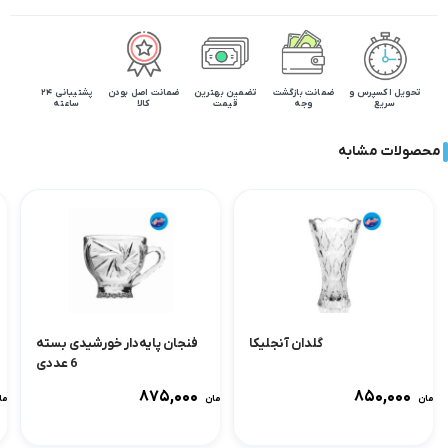
تحویل اکسپرس و
ضمانت بازگشت
تضمین بهترین
ضمانت اصل بودن
پشتیبانی 24
سریع
وجه
قیمت
کالا
ساعته
محصولات مشابه
گلدان آنجلیکا
فنجان پایه‌دار خورشیدی بسته
6 عددی
۸۷۵,۰۰۰
۸۵۰,۰۰۰
تومان
تومان
توما