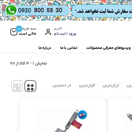
0
سبد خرید
کاربری
خالی است
ورود / ثبت نام
ویدیوهای معرفی محصولات
تماس با ما
درباره ما
نمایش
1
-
12
کالا از
28
مخلوط کن و آسیاب
همزن
ین
ارزان‌ترین
گران‌ترین
در دسترس