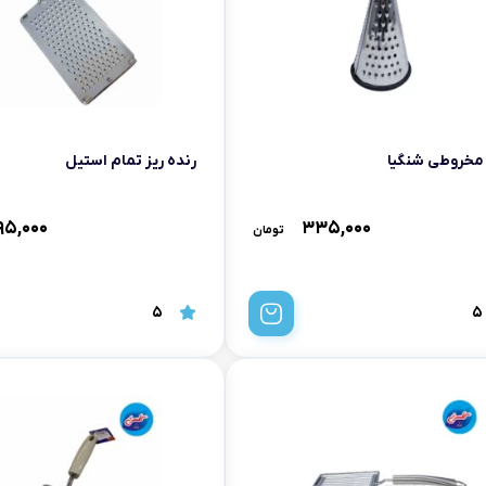
تابه فر
تکوب برقی
ین آشپزخانه
تابه وک
تابه پیتزاپز
 مخروطی شنگیا
رنده ریز تمام استیل
سرویس قابلمه
۹۵,۰۰۰
۳۳۵,۰۰۰
تومان
شیرجوش
درب پیرکس
5
5